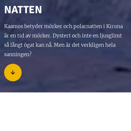
NATTEN
Kaamos betyder mörker och polarnatten i Kiruna
är en tid av mörker. Dystert och inte en ljusglimt
så långt ögat kan nå. Men är det verkligen hela
sanningen?
Under sommaren får vi njuta av solens varma strålar dygnet
runt under ca 50 dagar. Från midnattssol till polarnatt så
minskar dagslängden med flera minuter varje dag men
perioden efter midnattssolen är fortfarande så ljus på natten