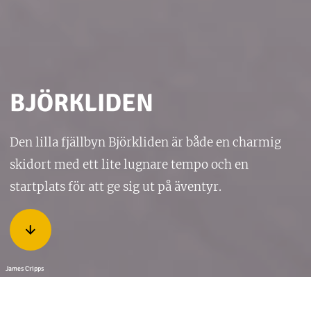
BJÖRKLIDEN
Den lilla fjällbyn Björkliden är både en charmig
skidort med ett lite lugnare tempo och en
startplats för att ge sig ut på äventyr.
James Cripps
I slutet av 1890-talet när Malmbanan byggdes behövdes