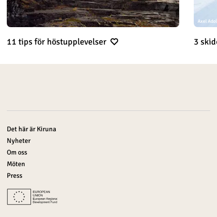
Axel Adol
11 tips för höstupplevelser
3 ski
Det här är Kiruna
Nyheter
Om oss
Möten
Press