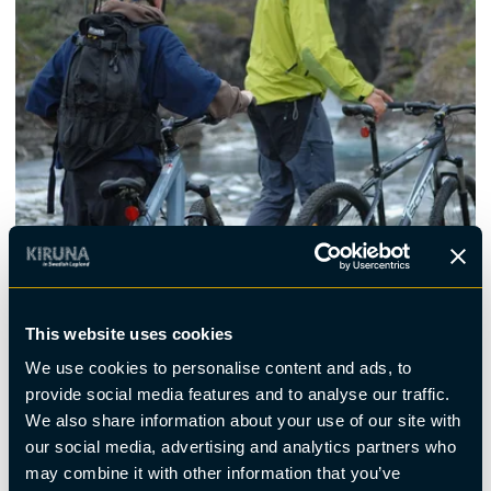
This website uses cookies
We use cookies to personalise content and ads, to
provide social media features and to analyse our traffic.
Utanför Kiruna
We also share information about your use of our site with
ICEHOTEL
our social media, advertising and analytics partners who
I Jukkasjärvi, ca 17 km utanför Kiruna, ligger Icehotel. Här
may combine it with other information that you’ve