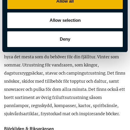
hygienartiklar och souvenirer. Du kan också hyra det mesta
Allow all
av utrustningen för dina fjälläventyr; allt från skidor,
snöskor, lavinutrustning och skridskor på vintern till kängor,
Allow selection
tält och sovsäckar på sommaren.
Deny
STF Kebnekaise Fjällstation
Fjällstationen har en välutrustad uthyrning och här kan du
hyra det mesta som du behöver för din fjälltur. Vinter som
sommar. Utrustning för vandraren, som kängor,
dagstursryggsäckar, stavar och campingutrustning. Det finns
snöskor, skidor med tillbehör för topptur och daltur, samt
snowracer och pulka för dom allra minsta. Det finns också ett
brett sortiment av övrig friluftsutrustning såsom
pannlampor, regnskydd, kompasser, kartor, spritbränsle,
sjukvårdsartiklar, frystorkad mat och inspirerande böcker.
Björkliden
&
Riksgränsen