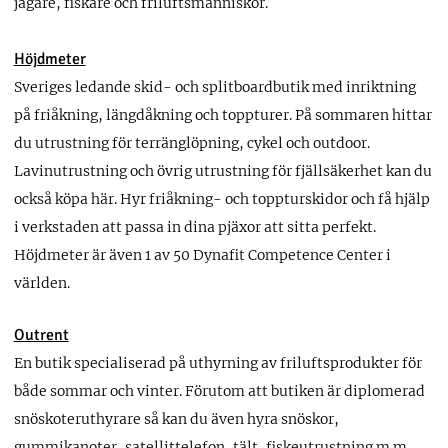
jägare, fiskare och friluftsmänniskor.
Höjdmeter
Sveriges ledande skid- och splitboardbutik med inriktning
på friåkning, längdåkning och toppturer. På sommaren hittar
du utrustning för terränglöpning, cykel och outdoor.
Lavinutrustning och övrig utrustning för fjällsäkerhet kan du
också köpa här. Hyr friåkning- och toppturskidor och få hjälp
i verkstaden att passa in dina pjäxor att sitta perfekt.
Höjdmeter är även 1 av 50 Dynafit Competence Center i
världen.
Outrent
En butik specialiserad på uthyrning av friluftsprodukter för
både sommar och vinter. Förutom att butiken är diplomerad
snöskoteruthyrare så kan du även hyra snöskor,
gummikanoter, satellittelefon, tält, fiskeutrustning m.m.