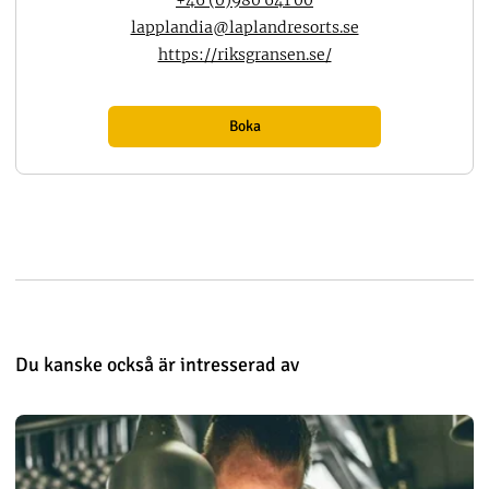
+46 (0)980 641 00
lapplandia@laplandresorts.se
https://riksgransen.se/
Boka
Du kanske också är intresserad av