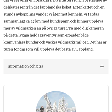
där vi serveras en förstklassig två rätters lunch bestående av
delikatesser från det lappländska köket. Efter kaffet och en
stunds avkoppling vänder vi åter mot kenneln. Vi färdas
sammanlagt ca 27 km med hundspann och hinner uppleva
mer av vildmarken än på övriga turer. Ta med dig kameran
på detta lyxiga heldagsäventyr som erbjuder både
kramvänliga hundar och vackra vildmarksmiljöer. Det här är
turen för dig som vill uppleva det bästa av Lappland.
Information och pris