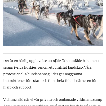
Det är en härlig upplevelse att själv få köra släde bakom ett
spann ivriga huskies genom ett vintrigt landskap. Våra
professionella hundspannsguider ger noggranna
instruktioner före start och finns hela tiden i närheten för
hjälp och support.
Vid lunchtid når vi vår privata och ombonade vildmarkscamp