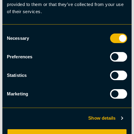
provided to them or that they’ve collected from your use
Hållbarhetsmärkt, Hundspann
of their services.
Dagstur med hundspann
Consent
Necessary
Selection
Preferences
Statistics
Marketing
Show details