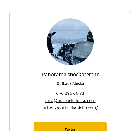
Panorama snöskotertur
Outback Abisko
070 286 66 82
info@outbackabisko.com
https://outbackabisko.com/
Boka