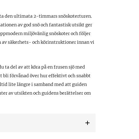
etta den ultimata 2-timmars snöskoterturen.
ationen av god snö och fantastisk utsikt ger
toppmodern miljövänlig snöskoter och följer
n av säkerhets- och körinstruktioner innan vi
du ta del av att köra på en frusen sjö med
 bli förvånad över hur effektivt och snabbt
ltid lite längre i samband med att guiden
ter av utsikten och guidens berättelser om