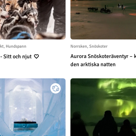
rkt, Hundspann
Norrsken, Snöskoter
Aurora Snöskoteräventyr – kör in i
- Sitt och njut
den arktiska natten