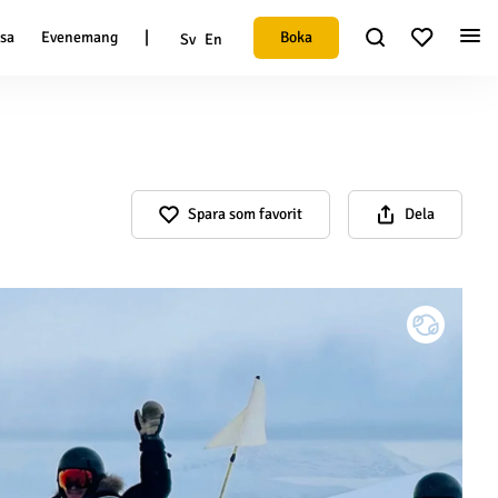
|
Boka
esa
Evenemang
Sv
En
Spara som favorit
Dela