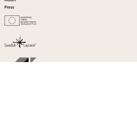
Press
Malmvägen 9B
SE-981 30 Kiruna
info@kirunalapland.se
Tel: +46 (0)980-188 80
Integritetspolicy