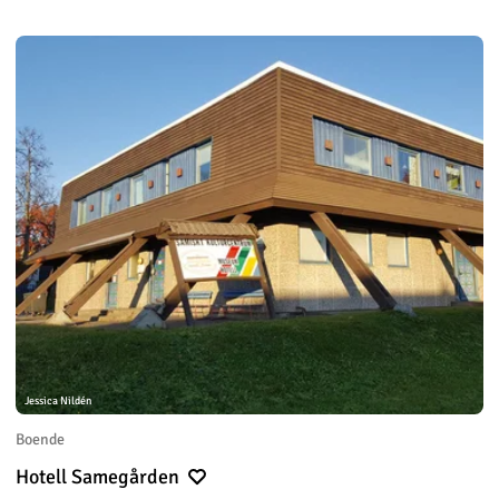
Jessica Nildén
Boende
Hotell Samegården