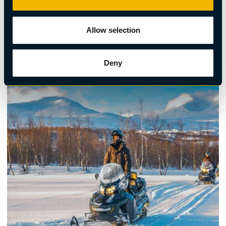
Norrsken, Snöskoter
Allow selection
Aurora Snöskoteräventyr – kör in i den arktiska
natten
Deny