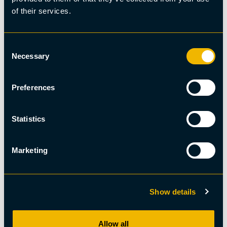
of their services.
Consent
Du kanske också är intresserad av
Necessary
Selection
Preferences
Statistics
Marketing
Show details
Allow all