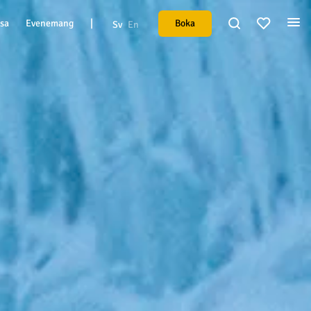
|
Boka
esa
Evenemang
Sv
En