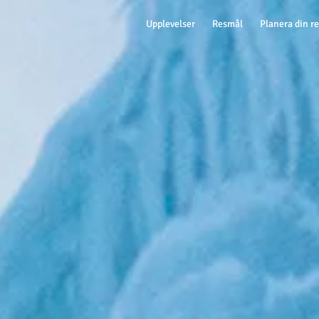
Upplevelser
Resmål
Planera din r