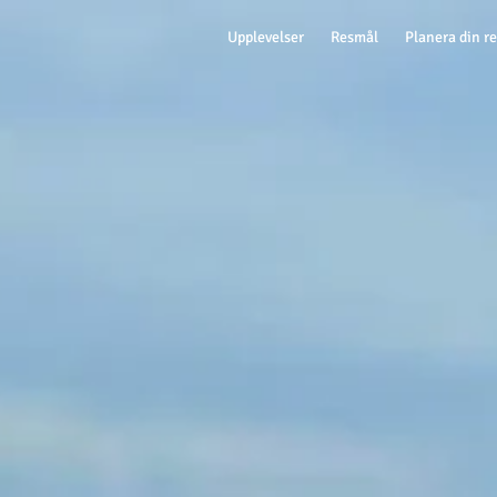
Upplevelser
Resmål
Planera din r