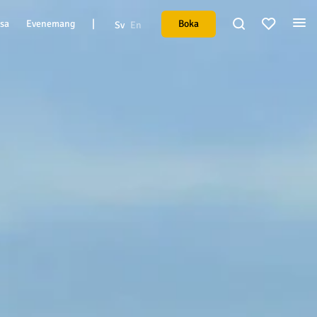
|
Boka
esa
Evenemang
Sv
En