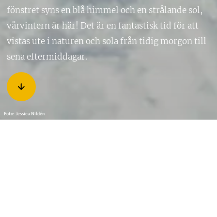
fönstret syns en blå himmel och en strålande sol,
vårvintern är här! Det är en fantastisk tid för att
vistas ute i naturen och sola från tidig morgon till
sena eftermiddagar.
Foto: Jessica Nildén
Perioden från mitten på mars till maj förknippas med ”den
arktiska beach säsongen” och det är en favoritsäsong för de
flesta lokalbor. Du hittar dem på en egen utgrävd solsoffa
eller på ett liggunderlag tillsammans med familj och vänner
med gott fika i skidbacken, på isen, i skogen bland tallarna
eller på en sluttning nära vägen. Att gräva sin egen solgrop