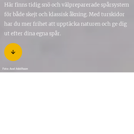
Här finns tidig snö och välpreparerade spårsystem
för både skejt och klassisk åkning. Med turskidor
har du mer frihet att upptäcka naturen och ge dig
ut efter dina egna spår.
Foto: Axel Adolfsson
Proffsspår på längden
Världselit och motionärer kommer varje vinter på
träningsläger till Kiruna. Här finns tidig snö och
välpreparerade spårsystem för både skejt och klassisk
åkning, såväl för elitåkaren som motionären, alldeles i
närheten av Kiruna centrum. Skidspåren är upplysta under