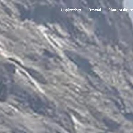
Upplevelser
Resmål
Planera din r