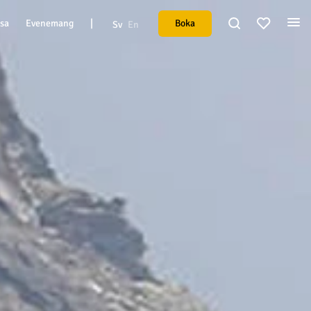
|
Boka
esa
Evenemang
Sv
En