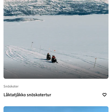
Snöskoter
Låktatjåkko snöskotertur