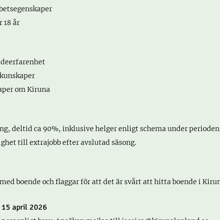
betsegenskaper
 18 år
ideerfarenhet
kkunskaper
aper om Kiruna
g, deltid ca 90%, inklusive helger enligt schema under perioden
ighet till extrajobb efter avslutad säsong.
 med boende och flaggar för att det är svårt att hitta boende i Kiru
 15 april 2026