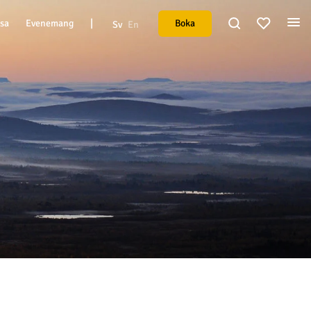
|
Boka
esa
Evenemang
Sv
En