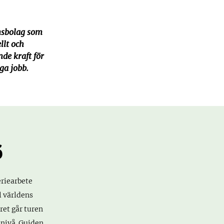
nsbolag som
llt och
nde kraft för
ga jobb.
6
eriearbete
l världens
ret går turen
 nivå. Guiden