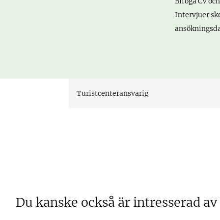
Bifoga CV och
Intervjuer sk
ansökningsd
Turistcenteransvarig
Du kanske också är intresserad av