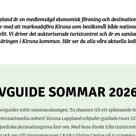
pland är en medlemsägd ekonomisk förening och destinatio
r med att marknadsföra Kiruna som besöksmål både natione
llt. Vi driver det auktoriserade turistcentret och är en samla
näringen i Kiruna kommun.
Här ser du alla våra aktuella ledi
VGUIDE SOMMAR 202
ruvguider inför sommarsäsongen. Ta chansen till ett spännande f
ternationella möten! Kiruna Lappland erbjuder guidade turer til
jordiska järnmalmsgruva året om. Med buss direkt från turistcent
get och ner till visningsgruvan LKAB:s Visitor Centre på 540 meters