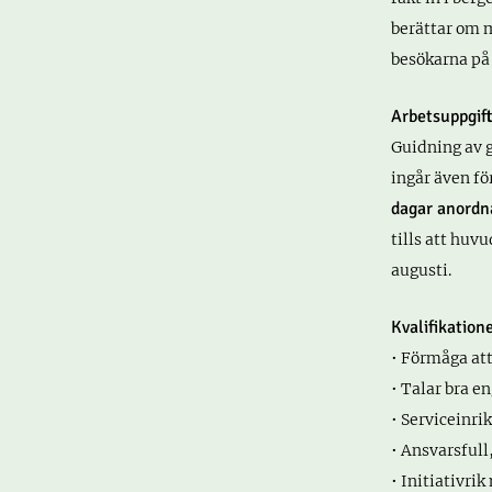
berättar om m
besökarna på 
Arbetsuppgif
Guidning av g
ingår även fö
dagar anordna
tills att huv
augusti.
Kvalifikation
• Förmåga att
• Talar bra e
• Serviceinr
• Ansvarsfull,
• Initiativri