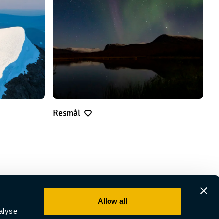
Resmål
Allow all
alyse