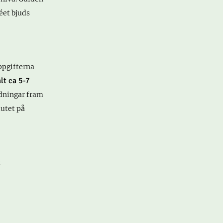
éet bjuds
ppgifterna
lt ca 5-7
idningar fram
lutet på
t