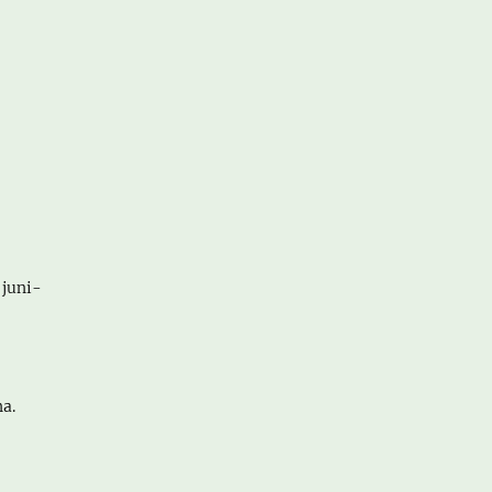
 juni-
na.