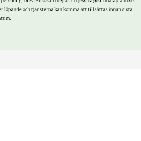
 personligt brev. Ansökan mejlas till jessica@kirunalapland.se.
er löpande och tjänsterna kan komma att tillsättas innan sista
atum.