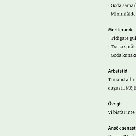
• Goda samar
• Minimiålder
Meriterande
• Tidigare gu
• Tyska språ
• Goda kunsk
Arbetstid
Timanställnin
augusti. Möjl
Övrigt
Vi bistår inte
Ansök senast