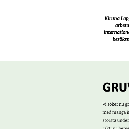
Kiruna Lap
arbeta
internatione
besöks
GRU
Vi söker nu g
med många in
största under
rakt in i ber