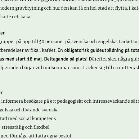
odern gruvbrytning och hur den kan få en hel stad att flytta. I kaf
kaffe och kaka.
ter
rupper på upp till 50 personer på svenska och engelska. I arbetsu
En obligatorisk guideutbildning på tota
rberedelser av fika i kaféet.
s med start 18 maj. Deltagande på plats!
Därefter sker några gu
udperioden börjar vid midsommar som sträcker sig till ca mitten/s
er
 informera besökare på ett pedagogiskt och intresseväckande sät
ngelska och flytande svenska
iktad med social kompetens
 stresstålig och flexibel
k med förmåga att fatta egna beslut