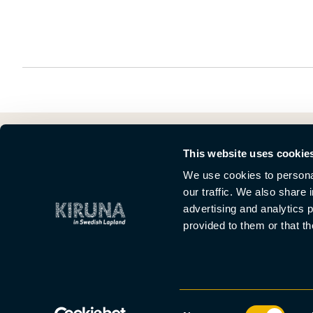
This website uses cookie
We use cookies to personal
our traffic. We also share 
advertising and analytics 
provided to them or that th
Det här är Kiruna
Nyheter
Om oss
Möten
Press
Consent
Malmvägen 9B
info@kirunalapland.se