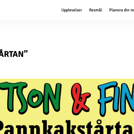
Upplevelser
Resmål
Planera din r
TÅRTAN”