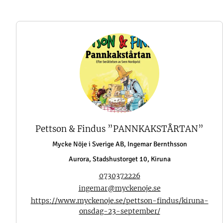
Pettson & Findus ”PANNKAKSTÅRTAN”
Mycke Nöje i Sverige AB, Ingemar Bernthsson
Aurora, Stadshustorget 10, Kiruna
0730372226
ingemar@myckenoje.se
https://www.myckenoje.se/pettson-findus/kiruna-
onsdag-23-september/