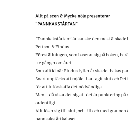
Allt på scen & Mycke nöje presenterar
”PANNKAKSTÅRTAN”
”Pannkakstårtan” är kanske den mest älskade b
Pettson & Findus.
Föreställningen, som baserar sig på boken, berät
tre gånger om året!
Som alltid när Findus fyller år ska det bakas p
Snart upptäcks att mjölet har tagit slut och Pet
för att införskaffa det nödvändiga.
Men – då visar det sig att det är punktering på c
ordentligt.
Allt löser sig till slut, och till och med granne
pannkakstårtkalaset.