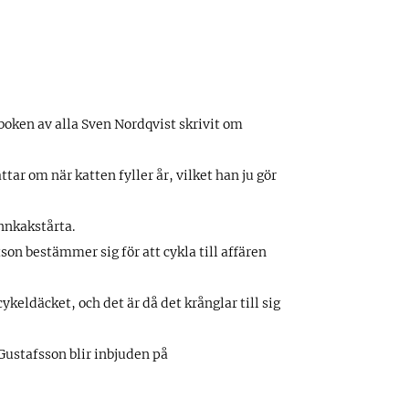
oken av alla Sven Nordqvist skrivit om
tar om när katten fyller år, vilket han ju gör
annkakstårta.
tson bestämmer sig för att cykla till affären
ykeldäcket, och det är då det krånglar till sig
n Gustafsson blir inbjuden på