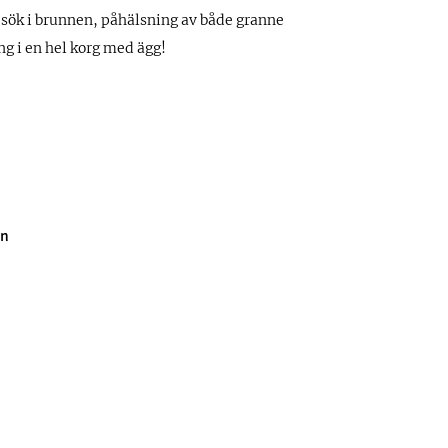
esök i brunnen, påhälsning av både granne
ing i en hel korg med ägg!
on