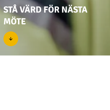
STÅ VÄRD FÖR NÄSTA
MÖTE
Rollen som värd för ett större möte eller en kongress
i Kiruna innebär en unik möjlighet att stärka både din
egen och din organisations position. Samtidigt bidrar
det till stadens utveckling och till att sätta Kiruna på
kartan som en attraktiv plats.
Som värd: