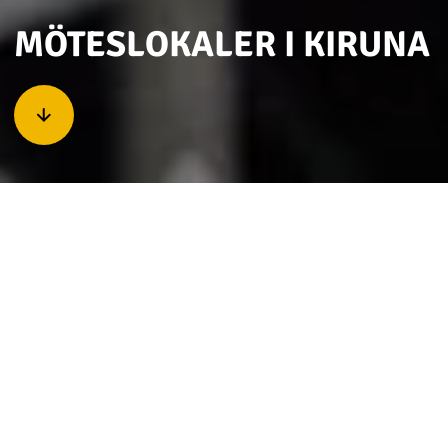
MÖTESLOKALER I KIRUNA
Kiruna erbjuder möteslokaler för allt från
styrelsemöten och workshops till större konferenser
och kongresser. Här finns moderna
konferensanläggningar, hotell med möteskapacitet
och unika miljöer där naturen blir en del av
upplevelsen.
HITTA RÄTT MÖTESLOKAL