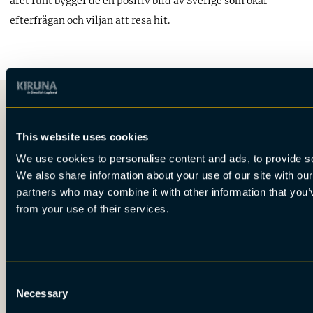
året runt bygger de en positiv bild av Sverige som ökar
efterfrågan och viljan att resa hit.
This website uses cookies
We use cookies to personalise content and ads, to provide soc
Det här är Kiruna
We also share information about your use of our site with our
Nyheter
partners who may combine it with other information that you’v
Om oss
from your use of their services.
Möten
Press
Consent
Necessary
Selection