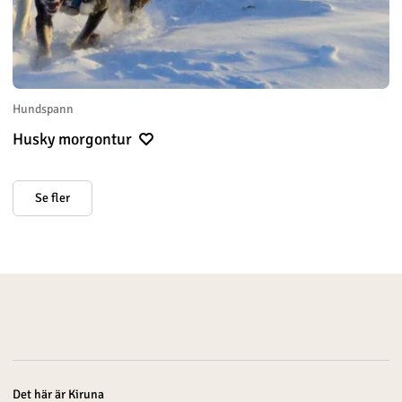
Hundspann
Husky morgontur
Se fler
Det här är Kiruna