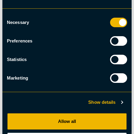
Consent
Necessary
Selection
Preferences
Djur- och natur, Norrsken
Norrskensjakt med huskievalpar och minibuss
Statistics
Abisko
Marketing
Show details
Allow all