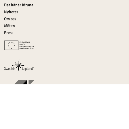
Det här är Kiruna
Nyheter
Om oss
Möten
Press
Malmvägen 9B
SE-981 30 Kiruna
info@kirunalapland.se