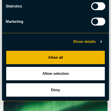
Statistics
Marketing
Show details
Allow all
Allow selection
Norrsken
Norrskensjakt och älgkorv BBQ
Deny